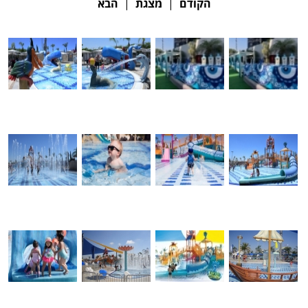
הקודם
|
מצגת
|
הבא