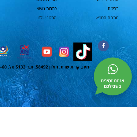
בריכות
כתבות נושא
מתחם הספא
הבלוג שלנו
פייסבוק
ימית, קרית שרת, חולון 58492, ת.ד 5132 טל. 1700-50-60-60 פקס. 03-5584668