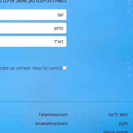
השאירו פנייתכם כאן, ואשוב אליכם 
שם
טלפון
דוא"ל
בלחיצה על כפתור השליחה, אני מסכי
חשוב לדעת
Telavivtourism
תקנון
Israelattractions
מדיניות פרטיות