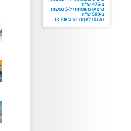
ב-476 ש"ח
כרטיס משפחתי ל-5 נפשות
ב-590 ש"ח
הכנסו לעמוד הרכישה :-)
קוד לבוש בימית
הגלישה בבגד ים לייקרה
בלבד! ללא ג'ינסים / משקפי
שמש / ראייה / משקפות
צלילה / שרשראות /
צמידים / כפכפים / כל
אביזר שעלול ליפול או
להישבר במהלך הגלישה!
אירוע סגור ובלעדי- כניסה
למוזמנים בלבד
אירוע סגור ובלעדי- כניסה
למוזמנים בלבד