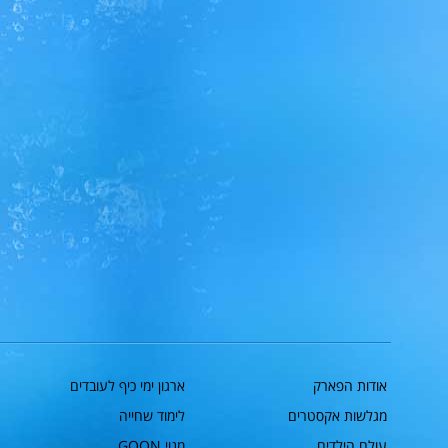
המחיר המלא
אודות הפארק
ארגון ימי כיף לעובדים
המחיר המלא בקופות =
מגלשות אקסטרים
לימוד שחייה
154 ש"ח
ילד מגיל 2 חייב בכרטיס
עולם הילדים
מנוי GOON