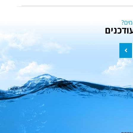
מים?
ודכנים
שלח