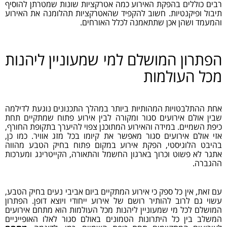
רבים כוללים בהפקת האירוע כמה אטרקציות שונות שמטרתן להוסיף
תיבול ופיקנטיות. חשוב להקפיד שהאטרקציות תהלומנה את האירוע
והמעמד ושהן אכן שתתאמנה לכלל האורחים.
הפתרון המושלם למי שמעוניין ליהנות
מכל העולמות
אחת ההתלבטויות המהותיות ביותר במהלך התכנונים נוגעת לדילמה
שבין אולם אירועים סגור ומקורה לבין אירוע פתוח שמתקיים תחת
כיפת השמיים. במידה והאירוע המתוכנן צפוי להיערך בתקופת החורף,
אזי אולם אירועים סגור מאפשר את קיומו בכל מזג אוויר. כמו כן,
בהיבט הלוגיסטי, הפקת אירוע במקום פתוח בחיק הטבע מהווה
אתגר לא פשוט וכרוך בארגון החשמל והתאורה, הקייטרינג ומערכות
ההגברה.
עם זאת, אין כל ספק כי אירוע המתקיים ביום אביבי נעים בחיק הטבע,
עשוי גם לרוב להותיר רושם של אירוע ייחודי ויוצא דופן. הפתרון
המושלם לכל מי שמעוניין ליהנות מכל העולמות הוא מתחם אירועים
המשלב בין כל היתרונות הטמונים באולם סגור לאלו האופייניים