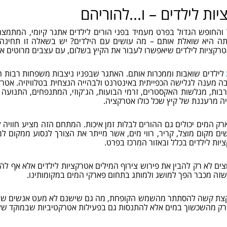
ות לילדים – ו...להוריהם
 והחופש הגדול בפרט מעמיד בפני הורים לילדים אתגר קיומי, המת
תה היא שואלת אותם – מה עושים עם הילדים? יש בשאלה זו תחינה נ
קציות לילדים שיאפשרו לעבור את הקיץ בשלום, עם עצבים מרוטים אבל
לילדים שואבות וממכרות אותם. האתגר שבפניו ניצבות משפחות רבות ה
ה מענה לגלישה הכפייתית באינטרנט ולבהייה הנצחית בטלוויזיה. אטרק
בות, מגלשות האקסטרים, זרמי הבועות, הג'קוזי, המתנפחים, התנועה 
ה מרעננת של קיץ שכל כולו אטרקציה.
ק המים יכולים גם ההורים לבלות זמן איכות. המתחם הזה מציע חווי
 מקום מוצל, קריר, רווי מים, אשר מייתר את הצורך לנסוע ממקום למ
יות לילדים בכלל ובאזור המרכז בפרט.
ים לא רק להבין את פירוש צירוף המילים אטרקציות לילדים אלא אף להי
זה מכבר הפך למושג ולמותג בתחום פארקי המים במקומותינו.
קצת קשה להסתתר מהשמש הקופחת, מה גם שישנם לא מעט אנשים שלא
רק מהשכשוך במים אלא להתנסות גם בפעילות אטרקטיביות שבמוקד שלה