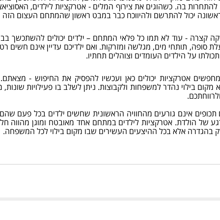
התחרות בה. כשהוגים את צירוף המלים - אטרקציות לילדים, האסוציאצ
שונה יכול להתרשם ולהיווכח כבר במבט ראשון שהמתחם העצום הזה תו
ה קצרה - עוד לא תמו כל פלאי המתחם – ילדים יכולים להשתכשך בבר
ת סופה, תותחי מים, מגלשה ומזרקות. ואם ילדיכם עדיין אינם חשים ר
כולתו על הילדים העומדים וצוהלים תחתיו.
חפשים אטרקציות יכולים כאן ועכשיו להפסיק את החיפוש - מצאתם. פ
 מקום בילוי נהדר למשפחות ולקבוצות. ניתן לשלב בו פעילויות שונות,
לרווחתכם.
 תכופים אינם גורעים מהחוויה הראשונית שחשים ילדים בכל פעם שהם 
רגע של הולדת. אטרקציות לילדים במתחם אחד מאובטח ומוגן מהווה 
ק בהגדרה אלא בכל ההיצעים העשירים שבו מקום בילוי לכל המשפחה.