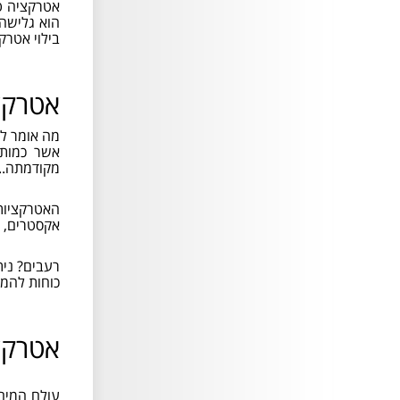
אטרקציה ט
המחיר המלא
הוא גלישה
בילוי אטרק
המחיר המלא בקופות =
154 ש"ח
ילד מגיל 2 חייב בכרטיס
אטרקצ
אשר כמות 
מקודמתה...
מבצעים לרוכשים דרך
האטרקציות
האתר
אקסטרים, פ
כרטיס כניסה בודד ב-123
ש"ח
רעבים? נית
כרטיס משפחתי ל-4 נפשות
כוחות להמש
ב-476 ש"ח
כרטיס משפחתי ל-5 נפשות
ב-590 ש"ח
הכנסו לעמוד הרכישה :-)
אטרקצי
קוד לבוש בימית
עולם המים