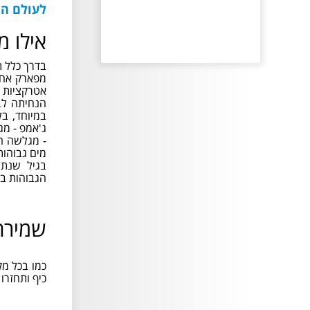
לעולם הי
תתאפשר כניסה רק למי
ששריין מראש כרטיסים
באתר של ימית
אילו 
בדרך כלל ת
מפארק אחד
פתוח בהתאם לשעות
אטרקציות 
הפעילות
הנחיתה לב
במיוחד, ב
ג'אמפ - מג
- מגלשה ה
מים גבוהות
בגיל שנתי
הגבוהות בי
שמירה
כמו בכל מק
כיף ותחזרו