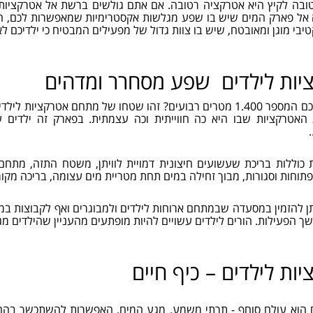
ובה לקיץ היא אטרקציה רטובה. אם אתם גולשים ברשת אל אטרקציות 
 אל פארק המים שיש בו שפע מגלשות אקסטרימיות שמאפשרות לכם, הה
טיבי מוגן ומאובטח, שיש בו צוות גדול של מפעילים המבטיח כי ילדיכם 
יות לילדים שפע מסחרר ומדהים
מה אומר לכם המספר 1.400 מטרים רבועים? זהו שטחו של מתחם אט
האטרקציות שבו היא כה חווייתית וכה עצמתית. בפארק זה ילדים
 כוללות בריכת שעשועים חיצונית דמויית לוויתן, משטח התזה, מתח
תוחות וסגורות, מבוך זחילה במים תחת מטריית מים עצומה, בריכה מקו
ן להזמין במסעדה שבמתחם ארוחות לילדים ולמבוגרים ואף לקבוצות במח
ך הפעילות. הורים לילדים עשויים להיות מופתעים מהעניין שהילדים מג
ות לילדים – כיף חיים
 הוא עולם סוחף - תרתי משמע. מגע המים, האפשרות להשתכשך בהם, ל