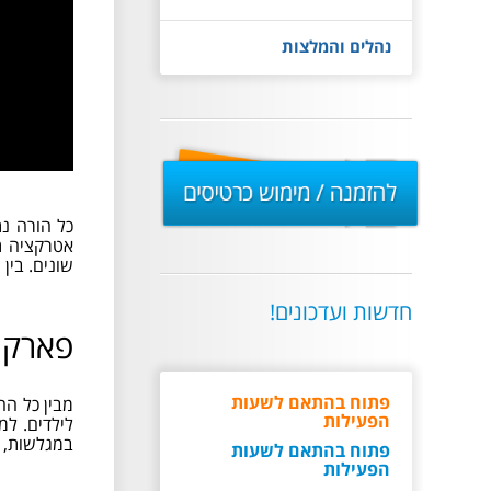
נהלים והמלצות
להזמנה
/
מימוש
כרטיסים
כל הורה נת
אטרקציה תג
שונים. בין
חדשות ועדכונים!
פארק 
המקום בתפוסה מלאה
מבין כל הה
תתאפשר כניסה רק למי
לילדים. ל
ששריין כרטיסים מראש
במגלשות, ב
באתר של ימית
המקום בתפוסה מלאה