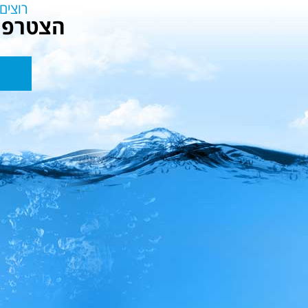
רוצים
הצטרפו 
רשמו
את
הדוא”ל
שלכם