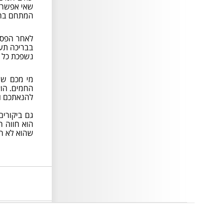
הגלישה בבגד ים לייקרה
שאי אפשר ל
בלבד! ללא ג'ינסים / משקפי
המתחם ברא
שמש / ראייה / משקפות
צלילה / שרשראות /
צמידים / כפכפים / כל
לאחר הפסק
אביזר שעלול ליפול או
בבריכה תעל
להישבר במהלך הגלישה!
נשפכת כל ת
מי מכם שמ
אירוע סגור ובלעדי- כניסה
החמים. הוא
למוזמנים בלבד
להנאתכם ו
אירוע סגור ובלעדי- כניסה
גם ביקורים
למוזמנים בלבד
הוא חווה 
שהוא לא ר
פתוח בהתאם לשעות
הפעילות
פתוח בהתאם לשעות
הפעילות