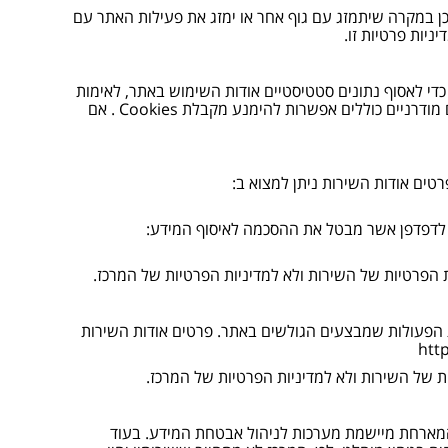
כן במקרה שיתמזג עם גוף אחר או ימזג את פעילות האתר עם
ניות פרטיות זו.
טף והתקין, ובכלל זה כדי לאסוף נתונים סטטיסטיים אודות השימוש באתר, לאימות
פרטים, כדי להתאים את האתר להעדפותיך האישיות ולצורכי אבטחת מידע. דפדפנים מודרניים כוללים אפשרות להימנע מקבלת Cookies . אם
דע גלישה באתר. פרטים אודות השירות ניתן למצוא ב:
ידע ע"יGoogle Analytics , ניתן להוריד תוסף לדפדפן אשר מבטל את ההסכמה לאיסוף המידע:
רסום על ידי הבנת הפעולות שמבצעים הגולשים באתר. פרטים אודות השירות
Hostin), לאחסנת האתר. החברה המארחת מיישמת מערכות לניהול אבטחת המידע. בעוד