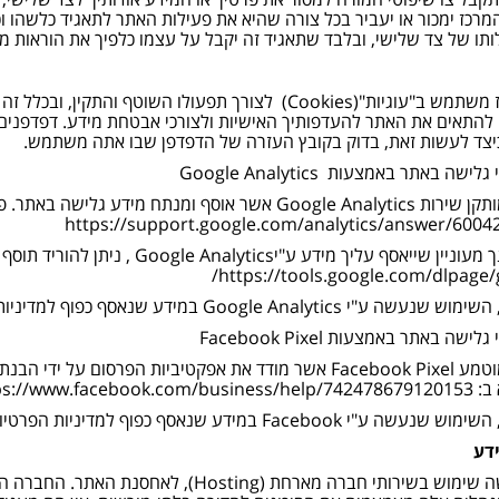
מרכז ימכור או יעביר בכל צורה שהיא את פעילות האתר לתאגיד כלשהו ו
ותו של צד שלישי, ובלבד שתאגיד זה יקבל על עצמו כלפיך את הוראות מדי
אתר המרכז משתמש ב"עוגיות"(Cookies) לצורך תפעולו השו
כיצד לעשות זאת, בדוק בקובץ העזרה של הדפדפן שבו אתה משתמש.
ישה באתר באמצעות Google Analytics
באתר זה מותקן שירות Google Analytics אשר אוסף ומנתח מי
https://support.google.com/analytics/answer/6004
במידה ואינך מעוניין שייאסף עליך מ
https://tools.google.com/dlpage/
Goog במידע שנאסף כפוף למדיניות הפרטיות של השירות ולא למדיניות הפרטיות של המרכז.
ישה באתר באמצעות Facebook Pixel
באתר זה מוטמע Facebook Pixel אשר מודד את אפקטיביות הפ
https://www.faceb
במידע שנאסף כפוף למדיניות הפרטיות של השירות ולא למדיניות הפרטיות של המרכז.
דע
המרכז עושה שימוש בשירותי חברה מארחת (g