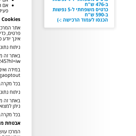
ב-476 ש"ח
אם ה
כרטיס משפחתי ל-5 נפשות
פעיל
ב-590 ש"ח
Cookies
הכנסו לעמוד הרכישה :-)
קוד לבוש בימית
אינך יודע 
הגלישה בבגד ים לייקרה
ניתוח נתוני גל
בלבד! ללא ג'ינסים / משקפי
שמש / ראייה / משקפות
צלילה / שרשראות /
245?hl=iw
צמידים / כפכפים / כל
אביזר שעלול ליפול או
gaoptout/
להישבר במהלך הגלישה!
בכל מקרה, השימוש שנעשה ע"י le Analytics
ניתוח נתוני גל
אירוע סגור ובלעדי- כניסה
למוזמנים בלבד
ניתן למצוא ב: ook.com/business/help/742478679120153
אירוע סגור ובלעדי- כניסה
בכל מקרה, השימוש שנעשה ע"י Facebook 
למוזמנים בלבד
אבטחת מי