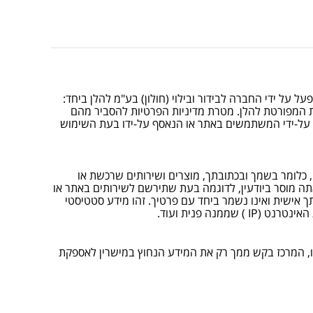
 ימית 2000 ספארק המים חולון (המופעל על ידי החברה לבידור ובילוי (חולון) בע"מ להלן ביחד:
ת המפורטת להלן. מטרת מדיניות הפרטיות להסביר מהם
 על-ידי המשתמשים באתר או הנאסף על-ידו בעת השימוש
 כלומר בשמך ובכתובתך, מוצרים ושירותים שרכשת או
תה מוסר ביודעין, לדוגמה בעת שתירשם לשירותים באתר או
 אישית ואינו נשמר ביחד עם פרטיך. זהו מידע סטטיסטי
נה פנית ועוד.
ו, המרכז בקש ממך רק את המידע הנחוץ במישרין לאספקת