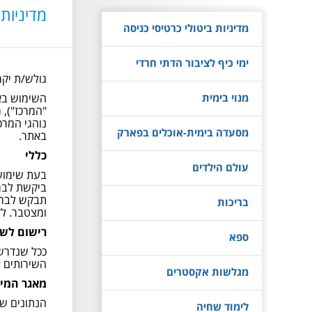
מדיניות
מדיניות ביטולי כרטיסי כניסה
ימי כיף לציבור הדתי חרדי
גולש/ת יקר
מנוי בימית
"המרכז"), 
נוהגי המרכ
מסעדה בימית-אוכלים בפארק
באתר.
כללי
עולם הילדים
בעת שימוש 
ביקשת לברר
תבקש לברר 
בריכות
ומצטבר. לדוג
רישום לשי
ספא
ככל שנדרשי
השירותים א
מגלשות אקסטרים
מאגר המי
הנתונים שנ
לימוד שחיה