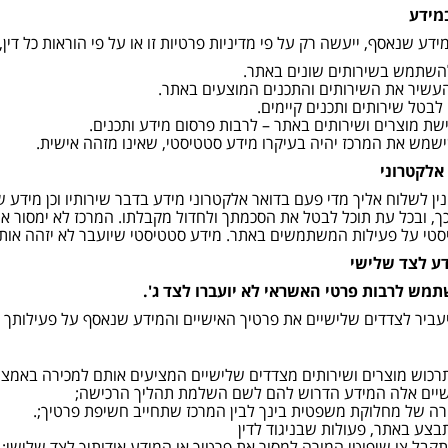
מידע
דע שנאסף, ייעשה רק על פי מדיניות פרטיות זו או על פי הוראות כל דין,
השתמש בשירותים שונים באתר.
עשיר את השירותים והתכנים המוצעים באתר.
 לבטל שירותים ותכנים קיימים.
ישת מוצרים ושירותים באתר – לרבות פרסום מידע ותכנים.
שמש את המרכז יהיה בעיקרו מידע סטטיסטי, שאינו מזהה אישית.
 אלקטרוני
ין לשלוח אליך מדי פעם בדואר אלקטרוני מידע בדבר שירותיו וכן מידע ש
, ובכל עת תוכל לבטל את הסכמתך ולחדול מקבלתו. המרכז לא ימסור א
טי על פעילות המשתמשים באתר. מידע סטטיסטי שיועבר לא יזהה אותך
ע לצד שלישי
מש לרבות פרטי האשראי לא יועברו לצד ג'.
עביר לצדדים שלישיים את פרטיך האישיים והמידע שנאסף על פעילותך 
רכוש מוצרים ושירותים מצדדים שלישיים המציעים אותם למכירה באמצעו
יים אלה המידע הדרוש להם לשם השלמת תהליך הרכישה;
ה של מחלוקת משפטית בינך לבין המרכז שתחייב חשיפת פרטיך;.
בצע באתר, פעולות שבניגוד לדין
תקבל צו שיפוטי המורה למסור את פרטיך או המידע אודותיך לצד שלישי;