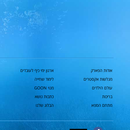
אודות הפארק
ארגון ימי כיף לעובדים
מגלשות אקסטרים
לימוד שחייה
עולם הילדים
מנוי GOON
בריכות
כתבות נושא
מתחם הספא
הבלוג שלנו
המחיר המלא
המחיר המלא בקופות =
154 ש"ח
ילד מגיל 2 חייב בכרטיס
פייסבוק