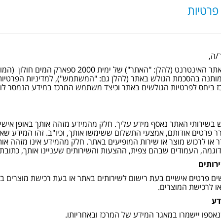
 פרטיות
/ה,
השימוש באתר האינטרנט (להלן: "האתר") של
מותנה בהסכמת הגולש באתר (להלן גם: "המשתמש"), למדיניות הפרטיו
ז ביחס לפרטיות הגולשים באתר וכיצד משתמש המרכז במידע הנמסר לו
בשירותי האתר נאסף מידע עליך. חלק מהמידע מזהה אותך באופן אישי,
 פרטים אודותם, אמצעי התשלום ששימשו אותך, וכיו"ב. זהו המידע שא
או לרכוש מוצר או שירות המופיעים באתר. חלק מהמידע אינו מזהה אותך
מה, העמודים שבהם צפית, ההצעות והשירותים שעניינו אותך, כתובת האינטרנט (IP ) שממ
רותים
ם פרטים אישיים בעת רישום לשירותים באתר או בעת רכישת מוצרים ב
ו לרכישת המוצרים.
דע
אספו יישמרו במאגר המידע של המרכז ובאחריותו.