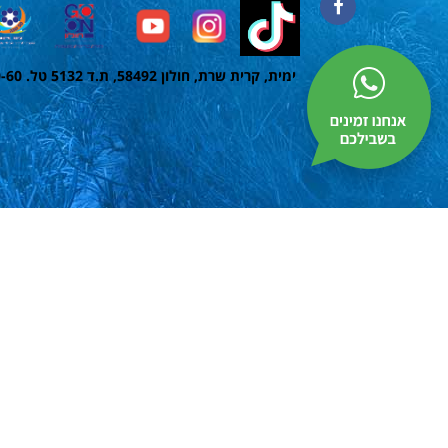
ימית, קרית שרת, חולון 58492, ת.ד 5132 טל. 1700-50-60-60 פקס. 03-5584668