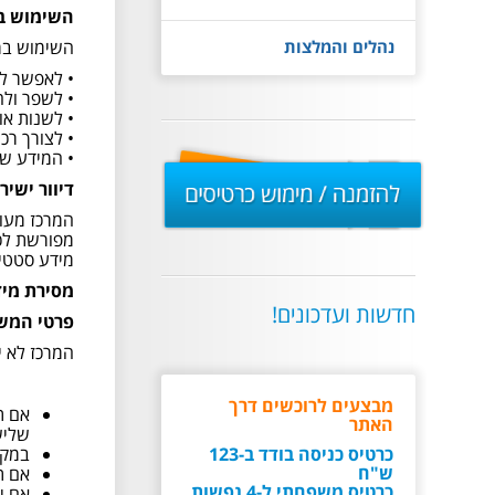
השימוש ב
נהלים והמלצות
השימוש במי
• לאפשר ל
• לשפר ולה
• לשנות או
• לצורך רכ
להזמנה
• המידע שי
/
דיוור ישיר
מימוש
המרכז מעונ
כרטיסים
מפורשת לכך
מידע סטטיס
מסירת מיד
חדשות ועדכונים!
פרטי המשת
המרכז לא י
מבצעים לרוכשים דרך
אם ת
האתר
שליש
כרטיס כניסה בודד ב-123
במקר
ש"ח
אם ת
כרטיס משפחתי ל-4 נפשות
אם י