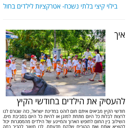
בילוי קיצי בלתי נשכח- אטרקציות לילדים בחולון
איך
להעסיק את הילדים בחודשי הקיץ
חודשי הקיץ מביאים איתם חום לוהט במדינת ישראל, כזה שגורם לנו
לרצות לבלות כל היום מתחת למזגן או להיות כל היום בסביבת מים.
השילוב בין החום לחופש הארוך והמייגע של הילדים מהמסגרות יכול
להוציא אותם ואת ההורים שלהם מדעתם. לכן חשוב להכיר כמה