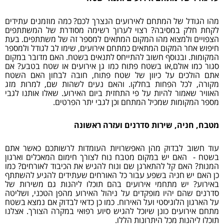
מהו הגודל של המתחם לאירועים הנצרך לכם? כמה מוזמנים עתידים
לקחת חלק במסיבה? רצוי לערוך רשימה מסודרת של המשתתפים
הצפויים ולמצוא מהו המקום המתאים למספר זה של משתתפים. בעת
חיפוש אחר המקום המתאים כמתחם אירועים, שימו לב לגודל ולמספר
המקומות. ובנוסף חשוב להתייחס לתנאים בשטח. האם מדובר במקום
סגור כמו אולם,או בשטח פתוח כמו גן אירועים או שטח בטבע? אם
אתם הולכים על כיוון של שטח פתוח, חובה לבחון האם השטח
מקורה, לכל הפחות בחלקו. והאם נעים לשהות שם, למרות מזג
האוויר שאמור להיות על פי התחזית ביום האירוע. שאלו אותנו לגבי
מספר המקומות שמכיל המתחם וכן לגבי יתר הפרטים.
מטבח, חניה, שירות סדרנים ועזרה ראשונה
עוד חשוב לבדוק מהן האפשרויות העומדות לרשותכם כאשר אתם
בשטח - האם יש במקום מטבח נוח לצורך חימום המאכלים וארגון
המנות? האם קל להתארגן שם ונוח להגיש את הכיבוד לאורחים? כמו
כן האם יש חניה בשפע עבור כל האורחים שעתידים להגיע להשתתף
באירוע? יש מתחמי אירועים בהם תוכלו ליהנות גם משירות של
סדרנים שהם יהיו מופקדים על ניהול האירוע מהפן הטכני, ושליטה
על הארגון הלוגיסטי ועל האירוח. כמו כן כדאי לבדוק אם נמצא בשטח
מתחם אירועים כונן שיוכל להגיש סיוע רפואי במקרה הצורך. אצלנו
תוכלו ליהנות מכל היתרונות הללו.