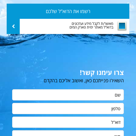
רשמו
את
הדוא”ל
מאשר/ת לקבל מידע ועדכונים
שלח
בדוא”ל מאתר ימית פארק המים
שלכם
צרו עימנו קשר!
השאירו פנייתכם כאן, ואשוב אליכם בהקדם
שם
טלפון
דוא"ל
תוכן