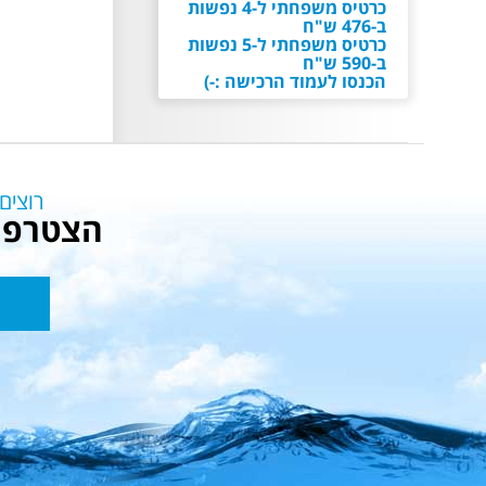
ב-476 ש"ח
כרטיס משפחתי ל-5 נפשות
ב-590 ש"ח
הכנסו לעמוד הרכישה :-)
קוד לבוש בימית
הגלישה בבגד ים לייקרה
בלבד! ללא ג'ינסים / משקפי
שמש / ראייה / משקפות
רוצים
צלילה / שרשראות /
הצטרפו 
צמידים / כפכפים / כל
אביזר שעלול ליפול או
להישבר במהלך הגלישה!
רשמו
את
אירוע סגור ובלעדי- כניסה
הדוא”ל
למוזמנים בלבד
שלכם
אירוע סגור ובלעדי- כניסה
למוזמנים בלבד