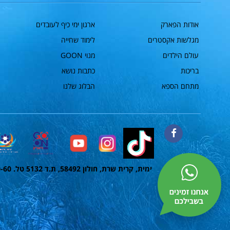
פתוח בהתאם לשעות
הפעילות
אודות הפארק
ארגון ימי כיף לעובדים
מגלשות אקסטרים
לימוד שחייה
עולם הילדים
מנוי GOON
בריכות
כתבות נושא
מתחם הספא
הבלוג שלנו
פייסבוק
ימית, קרית שרת, חולון 58492, ת.ד 5132 טל. 1700-50-60-60 פקס. 03-5584668