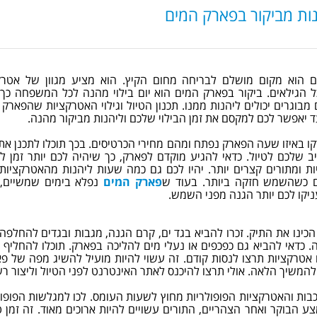
נות מביקור בפארק המים
 הוא מקום מושלם לבריחה מחום הקיץ. הוא מציע מגוון של אטרק
ל הגילאים. ביקור בפארק המים הוא יום בילוי מהנה לכל המשפחה כך
 מבוגרים יכולים ליהנות ממנו. תכנון הטיול וגילוי האטרקציות שהפארק
 יאפשר לכם למקסם את זמן הבילוי שלכם וליהנות מביקור מהנה.
ו באיזו שעה הפארק נפתח ומהם מחירי הכרטיסים. בכך תוכלו לתכנן את 
 שלכם לטיול. כדאי להגיע מוקדם לפארק, כך שיהיה לכם יותר זמן לי
 ומתורים קצרים יותר. יהיו לכם גם כמה שעות ליהנות מהאטרקציות 
 כשהשמש חזקה ביותר. בעוד ש
פארק המים
נפלא בימים שמשיים, 
ניקו לכם יותר הגנה מפני השמש.
הכינו את התיק. זכרו להביא בגד ים, קרם הגנה, מגבות ובגדים להחלפה
. כדאי להביא גם כפכפים או נעלי מים להליכה בפארק. תוכלו להחליף
אטרקציות תרצו לנסות קודם. זה עשוי להיות מועיל להשיג מפה של פא
להמשיך הלאה. אולי תרצו להיכנס לאתר האינטרנט לפני הטיול וליצור ר
בות והאטרקציות הפופולריות מחוץ לשעות העומס. לכו למגלשות הפופול
 הבוקר ואחר הצהריים, התורים עשויים להיות ארוכים מאוד. זה זמן 