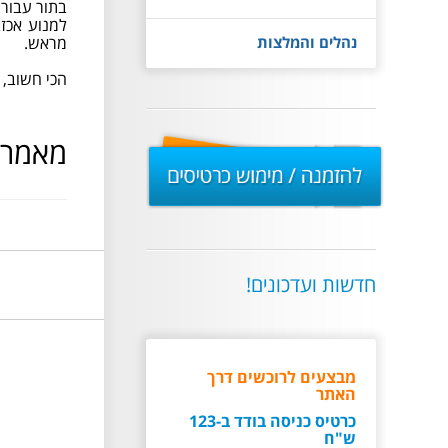
בתור עבורן
למנוע אכזב
נהלים והמלצות
מראש.
הכי חשוב, 
להזמנה
מאמרי
/
מימוש
כרטיסים
חדשות ועדכונים!
מבצעים לרוכשים דרך
האתר
כרטיס כניסה בודד ב-123
ש"ח
כרטיס משפחתי ל-4 נפשות