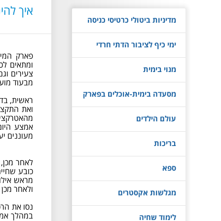
איך להי
מדיניות ביטולי כרטיסי כניסה
ימי כיף לציבור הדתי חרדי
פארק המים
ומתאים לכ
מנוי בימית
צעירים וגם
מבעוד מועד
מסעדה בימית-אוכלים בפארק
ראשית, בדק
ואת התקציב
מהאטרקציות
עולם הילדים
אמצע היום
מעוננים יע
בריכות
לאחר מכן, 
ספא
כובע שחייה
מראש אילו 
ולאחר מכן 
מגלשות אקסטרים
נסו את הרכ
במהלך אמצע
לימוד שחיה