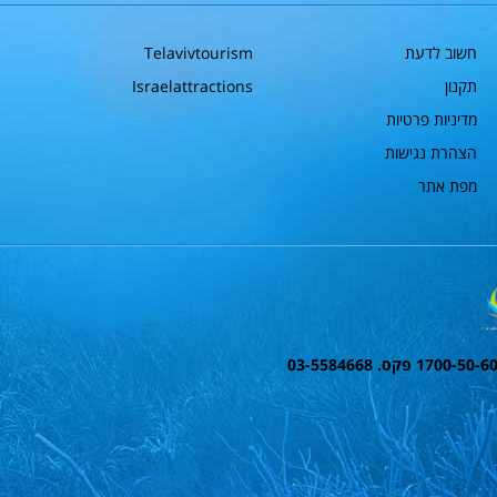
חשוב לדעת
Telavivtourism
תקנון
Israelattractions
מדיניות פרטיות
הצהרת נגישות
מפת אתר